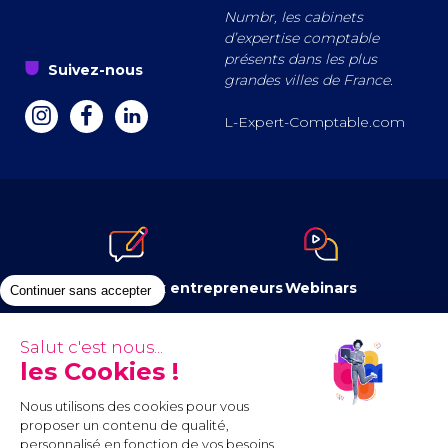
Numbr, les cabinets
d’expertise comptable
présents dans les plus
s
Suivez-nous
grandes villes de France.
a
z
e
L-Expert-Comptable.com
Le blog dédié aux entrepreneurs
Webinars
Continuer sans accepter
Salut c'est nous...
les Cookies !
Newsletter
Contenus à télécharger
Nous utilisons des cookies pour vous
proposer un contenu de qualité,
personnalisé en fonction de vos besoins.