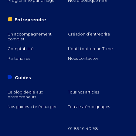
Programme parrainage
Notre politique RSE
i
Entreprendre
Un accompagnement
Création d’entreprise
complet
Comptabilité
L’outil tout-en-un Tiime
Partenaires
Nous contacter
o
Guides
Le blog dédié aux
Tous nos articles
entrepreneurs
Nos guides à télécharger
Tous les témoignages
01 89 16 40 98