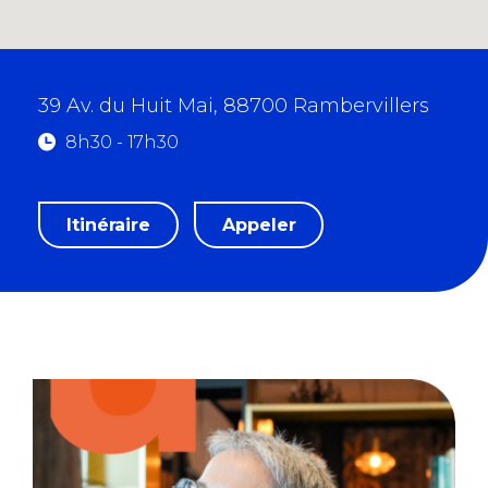
39 Av. du Huit Mai, 88700 Rambervillers
8h30 - 17h30
m
Itinéraire
Appeler