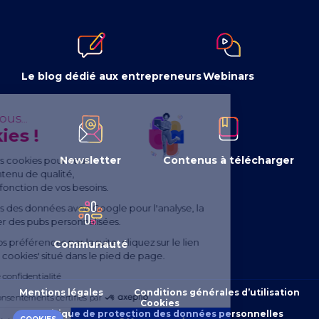
Le blog dédié aux entrepreneurs
Webinars
Continuer sans accepter
Salut c'est nous...
les Cookies !
Newsletter
Contenus à télécharger
Nous utilisons des cookies pour vous
proposer un contenu de qualité,
personnalisé en fonction de vos besoins.
Nous partageons des données avec Google pour l'analyse, la
publicité et créer des pubs personnalisées.
Pour modifier vos préférences par la suite, cliquez sur le lien
Communauté
'Préférences de cookies' situé dans le pied de page.
Lire la politique de confidentialité
Mentions légales
Conditions générales d’utilisation
Consentements certifiés par
Cookies
Politique de protection des données personnelles