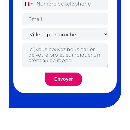
France
+33