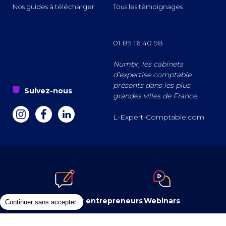
Nos guides à télécharger
Tous les témoignages
01 89 16 40 98
Numbr, les cabinets
d’expertise comptable
présents dans les plus
s
Suivez-nous
grandes villes de France.
a
z
e
L-Expert-Comptable.com
Le blog dédié aux entrepreneurs
Webinars
Continuer sans accepter