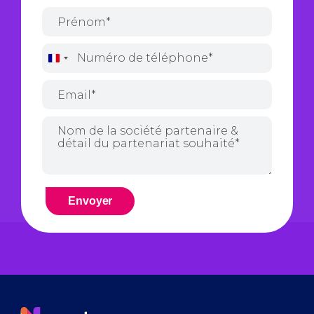
France
+33