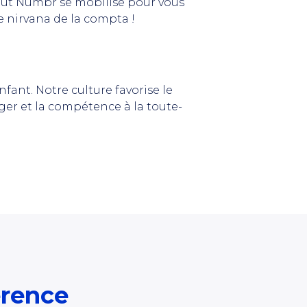
out Numbr se mobilise pour vous
le nirvana de la compta
!
nfant. Notre culture favorise le
ager
et
la compétence à la
toute-
érence