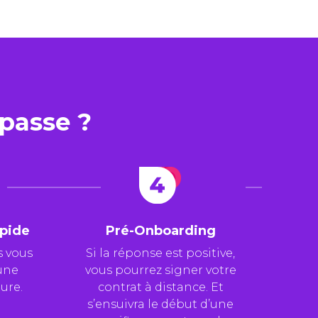
passe ?
apide
Pré-Onboarding
s vous
Si la réponse est positive,
une
vous pourrez signer votre
ure.
contrat à distance. Et
s’ensuivra le début
d’une