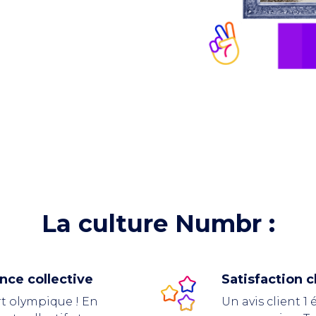
La culture Numbr :
ence collective
Satisfaction c
rt olympique ! En
Un avis client 1