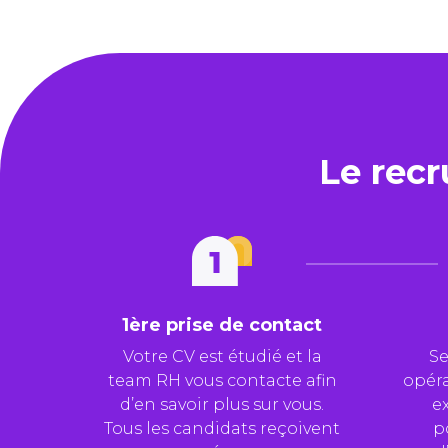
Le rec
1ère prise de contact
Votre CV est étudié et la
Se
team RH vous contacte afin
opéra
d’en savoir plus sur vous.
ex
Tous les candidats reçoivent
p