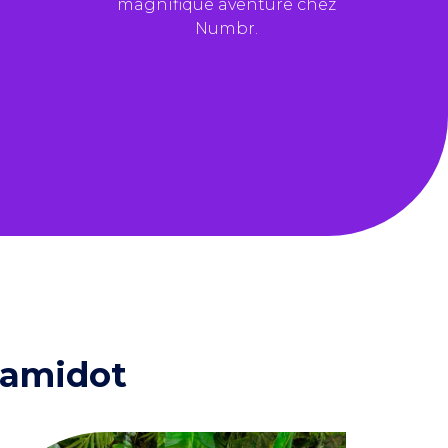
magnifique
aventure chez
Numbr.
 Damidot