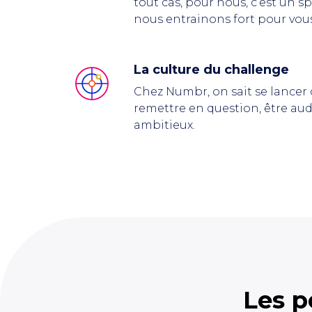
tout cas, pour nous
,
c’est un sp
nous entrainons fort pour vous o
La culture du challenge
Chez Numbr, on sait se lancer d
remettre en question, être aud
ambitieux.
Les p