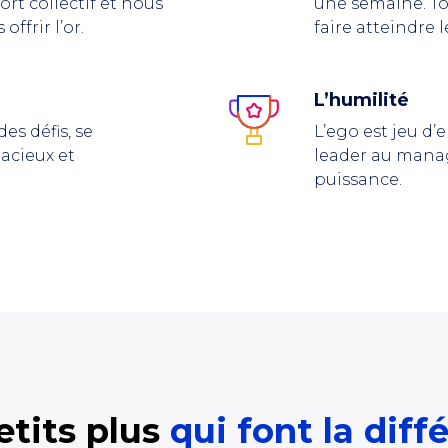
ort collectif et nous
une semaine. T
ffrir l’or.
faire atteindre 
L’humilité
es défis, se
L’ego est jeu d’e
acieux et
leader au man
puissance
.
etits plus
qui font la diff