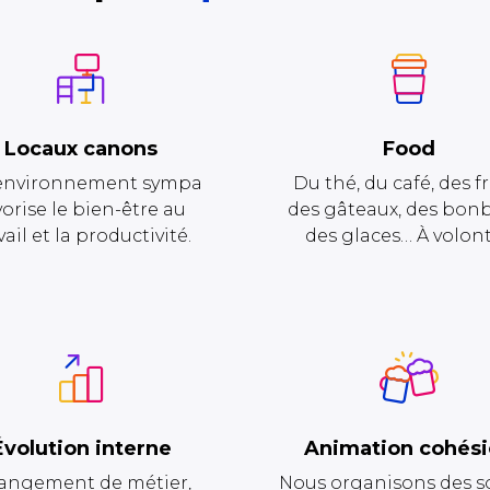
Locaux canons
Food
environnement sympa
Du thé, du café, des fr
vorise le bien-être au
des gâteaux, des bon
vail et la productivité.
des glaces… À volont
Évolution interne
Animation cohés
angement de métier,
Nous organisons des so