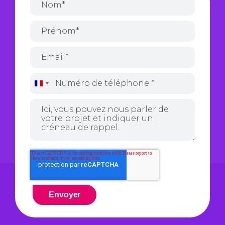
France
+33