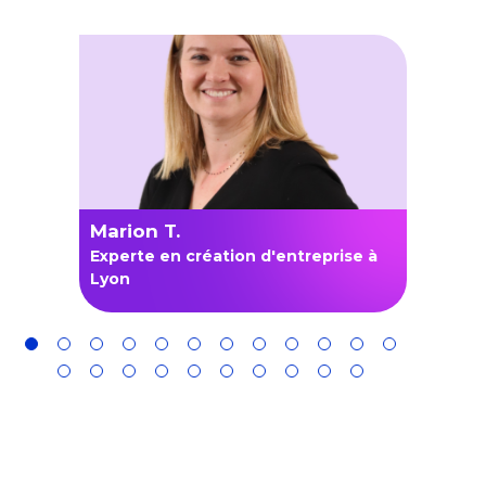
Marion T.
Clém
e à
Experte en création d'entreprise à
Exper
Lyon
Bord