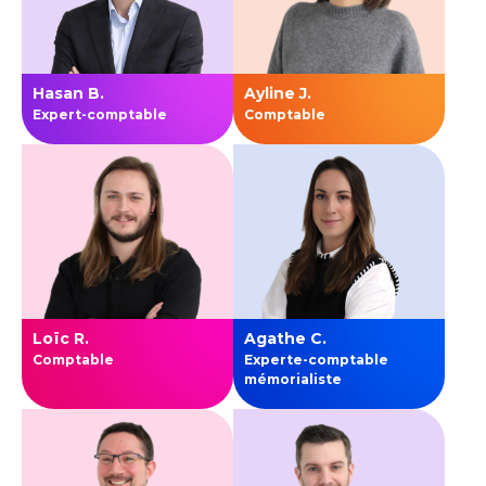
Hasan B.
Ayline J.
Expert-comptable
Comptable
Loïc R.
Agathe C.
Comptable
Experte-comptable
mémorialiste