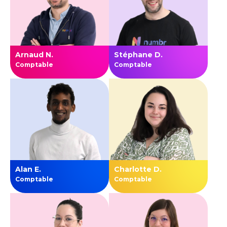
Arnaud N.
Stéphane D.
Comptable
Comptable
Alan E.
Charlotte D.
Comptable
Comptable