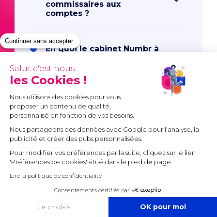
commissaires aux
comptes ?
Continuer sans accepter
En quoi le cabinet Numbr à
Nancy est-il différent des
autres experts-
Salut c'est nous...
comptables ?
les Cookies !
Nous utilisons des cookies pour vous
proposer un contenu de qualité,
En quoi consiste votre
personnalisé en fonction de vos besoins.
mission de comptable à
Nous partageons des données avec Google pour l'analyse, la
Nancy
publicité et créer des pubs personnalisées.
Pour modifier vos préférences par la suite, cliquez sur le lien
'Préférences de cookies' situé dans le pied de page.
Qui sont nos cabinets
d’expertise comptable ?
Lire la politique de confidentialité
Consentements certifiés par
COOKIES
Je choisis
OK pour moi
Comment se passe la