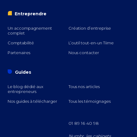
i
Entreprendre
Un accompagnement
Création d’entreprise
complet
Comptabilité
L’outil tout-en-un Tiime
Partenaires
Nous contacter
o
Guides
Le blog dédié aux
Tous nos articles
entrepreneurs
Nos guides à télécharger
Tous les témoignages
01 89 16 40 98
Numbr, les cabinets