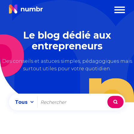
Le blog dédié aux
entrepreneurs
Des conseils et astuces simples, pédagogiques mais
surtout utiles pour votre quotidien.
Tous