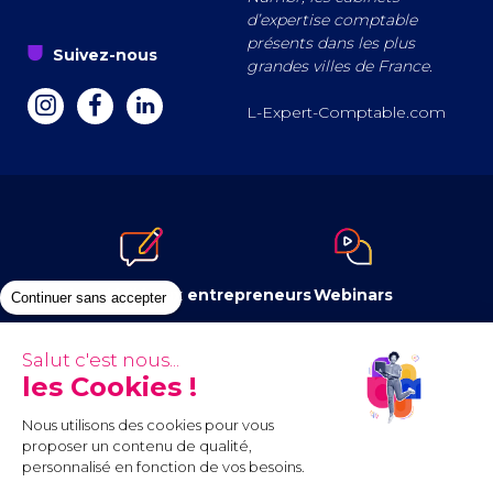
d’expertise comptable
présents dans les plus
s
Suivez-nous
grandes villes de France.
a
z
e
L-Expert-Comptable.com
Le blog dédié aux entrepreneurs
Webinars
Continuer sans accepter
Salut c'est nous...
les Cookies !
Newsletter
Contenus à télécharger
Nous utilisons des cookies pour vous
proposer un contenu de qualité,
personnalisé en fonction de vos besoins.