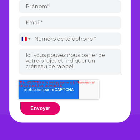
France
+33