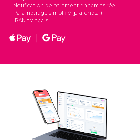
– Notification de paiement en temps réel
– Paramétrage simplifié (plafonds…)
– IBAN français