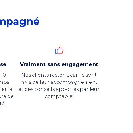
ompagné
sse
Vraiment sans engagement
, 0
Nos clients restent, car ils sont
emps
ravis de leur accompagnement
 et la
et des conseils apportés par leur
bre de
comptable.
té.