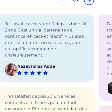
Je travaille avec NumbR depuis bientôt
Da
2 ans. C'est un vrai partenaire de
to
confiance, efficace et réactif. Plusieurs
es
interlocuteurs et un service toujours
d'
au top ! Je recommande
si
chaleureusement.
ac
vi
Nazeyrollas Aude
on
en
Très satisfait depuis 2018. Services
complets et efficaces pour un tarif
raisonnable. Réponse souvent dans les