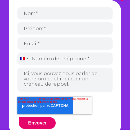
France
+33