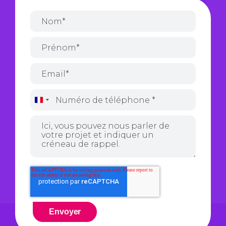
France
+33