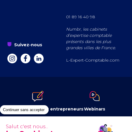
01 89 16 40 98
Numbr, les cabinets
d’expertise comptable
présents dans les plus
s
Suivez-nous
grandes villes de France.
a
z
e
L-Expert-Comptable.com
Le blog dédié aux entrepreneurs
Webinars
Continuer sans accepter
Salut c'est nous...