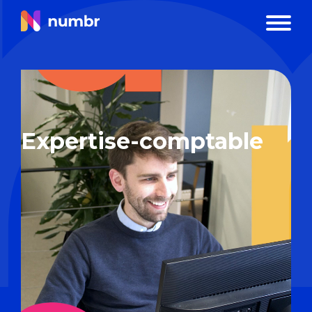
Numbr
Blog
Expertise-comptable
Expertise-comptable
Bienvenue sur notre page dédiée à
l’expertise-comptable. Ici, nous mettons à
votre disposition des informations et des
conseils pour vous aider à mieux comprendre
les enjeux et les services liés à la comptabilité
d’entreprise.
Que vous ayez besoin de clarifications sur la
gestion financière, la fiscalité ou