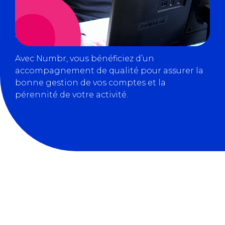
l’optimisation des coûts, nos ressources vous
offrent des explications détaillées et des
solutions pratiques.
Avec Numbr, vous bénéficiez d’un
accompagnement de qualité pour assurer la
bonne gestion de vos comptes et la
pérennité de votre activité.