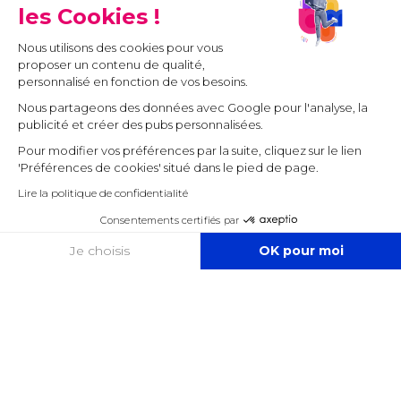
les Cookies !
Nous utilisons des cookies pour vous
proposer un contenu de qualité,
personnalisé en fonction de vos besoins.
Nous partageons des données avec Google pour l'analyse, la
publicité et créer des pubs personnalisées.
Pour modifier vos préférences par la suite, cliquez sur le lien
'Préférences de cookies' situé dans le pied de page.
Lire la politique de confidentialité
Consentements certifiés par
COOKIES
Je choisis
OK pour moi
Axeptio consent
Plateforme de Gestion du Consentement : Personnalisez vos O
Notre plateforme vous permet d'adapter et de gérer vos paramètr