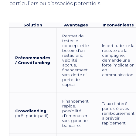
particuliers ou d’associés potentiels.
Solution
Avantages
Inconvénients
Permet de
tester le
concept et le
Incertitude sur la
besoin d’un
réussite de la
restaurant,
campagne,
Précommandes
visibilité
demande une
/ Crowdfunding
accrue,
forte implication
financement
en
sans dette ni
communication.
perte de
capital.
Financement
Taux d’intérêt
rapide,
parfois élevés,
Crowdlending
possibilité
remboursement
(prêt participatif)
d’emprunter
à prévoir
sans garantie
rapidement.
bancaire.