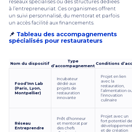
réseaux spécialisés ou des structures dédiées
à l’entrepreneuriat. Ces organismes offrent
un suivi personnalisé, du mentorat et parfois
un accès facilité aux financements.
📌
Tableau des accompagnements
spécialisés pour restaurateurs
Type
Nom du dispositif
Conditions d’ac
d’accompagnement
Projet en lien
Incubateur
avec la
Food’Inn Lab
dédié aux
restauration,
(Paris, Lyon,
projets de
l’alimentation o
Montpellier)
restauration
l’innovation
innovante
culinaire
Projet avec un
Prêt d’honneur
fort potentiel d
Réseau
et mentorat par
développemen
Entreprendre
des chefs
et de création