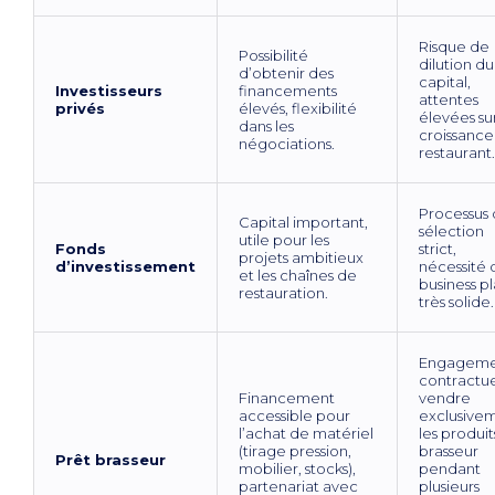
Risque de
Possibilité
dilution du
d’obtenir des
capital,
Investisseurs
financements
attentes
privés
élevés, flexibilité
élevées sur
dans les
croissance
négociations.
restaurant.
Processus
Capital important,
sélection
utile pour les
Fonds
strict,
projets ambitieux
d’investissement
nécessité 
et les chaînes de
business p
restauration.
très solide.
Engageme
contractue
Financement
vendre
accessible pour
exclusive
l’achat de matériel
les produit
(tirage pression,
brasseur
Prêt brasseur
mobilier, stocks),
pendant
partenariat avec
plusieurs