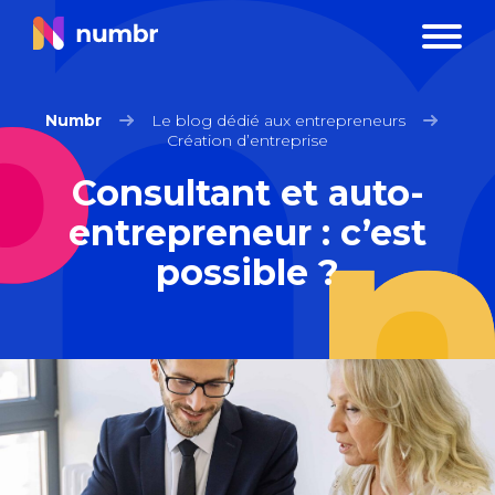
Numbr
Le blog dédié aux entrepreneurs
Création d’entreprise
Consultant et auto-
entrepreneur : c’est
possible ?