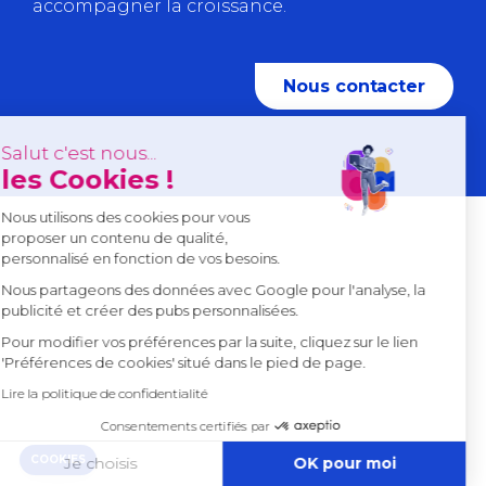
accompagner la croissance.
Nous contacter
Continuer sans accepter
Salut c'est nous...
les Cookies !
Nous utilisons des cookies pour vous
proposer un contenu de qualité,
personnalisé en fonction de vos besoins.
Nous partageons des données avec Google pour l'analyse, la
publicité et créer des pubs personnalisées.
Pour modifier vos préférences par la suite, cliquez sur le lien
'Préférences de cookies' situé dans le pied de page.
Lire la politique de confidentialité
Consentements certifiés par
COOKIES
Je choisis
OK pour moi