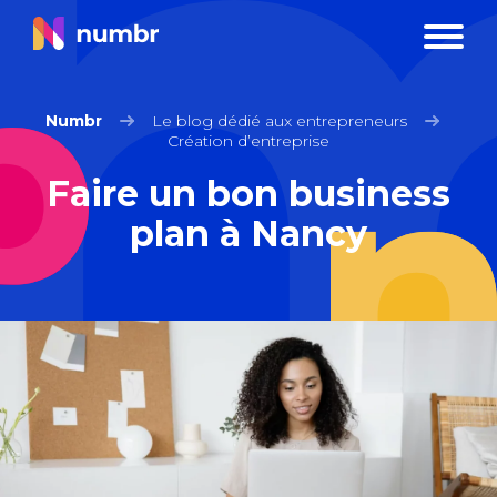
Numbr
Le blog dédié aux entrepreneurs
Création d’entreprise
Faire un bon business
plan à Nancy