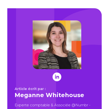
Article écrit par :
Meganne Whitehouse
Experte comptable & Associée @Numbr -