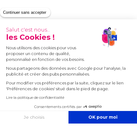
Continuer sans accepter
Salut c'est nous...
les Cookies !
Nous utilisons des cookies pour vous
proposer un contenu de qualité,
personnalisé en fonction de vos besoins.
Nous partageons des données avec Google pour l'analyse, la
publicité et créer des pubs personnalisées.
Pour modifier vos préférences par la suite, cliquez sur le lien
'Préférences de cookies' situé dans le pied de page.
Lire la politique de confidentialité
Consentements certifiés par
COOKIES
Je choisis
OK pour moi
Axeptio consent
Plateforme de Gestion du Consentement : Personnalisez vos O
Notre plateforme vous permet d'adapter et de gérer vos paramètr