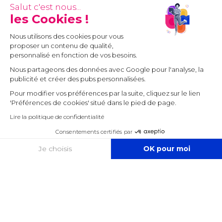
Salut c'est nous...
les Cookies !
Nous utilisons des cookies pour vous
proposer un contenu de qualité,
personnalisé en fonction de vos besoins.
Nous partageons des données avec Google pour l'analyse, la
publicité et créer des pubs personnalisées.
Pour modifier vos préférences par la suite, cliquez sur le lien
'Préférences de cookies' situé dans le pied de page.
Lire la politique de confidentialité
Consentements certifiés par
COOKIES
Je choisis
OK pour moi
Axeptio consent
Plateforme de Gestion du Consentement : Personnalisez vos O
Notre plateforme vous permet d'adapter et de gérer vos paramètr