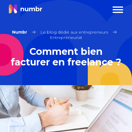
Numbr
Le blog dédié aux entrepreneurs
Entrepreneuriat
Comment bien
facturer en freelance ?