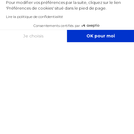
Pour modifier vos préférences par la suite, cliquez sur le lien
'Préférences de cookies' situé dans le pied de page.
Lire la politique de confidentialité
Consentements certifiés par
COOKIES
Je choisis
OK pour moi
Axeptio consent
Plateforme de Gestion du Consentement : Personnalisez vos O
Notre plateforme vous permet d'adapter et de gérer vos paramètr