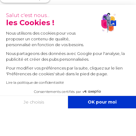
Salut c'est nous...
les Cookies !
Nous utilisons des cookies pour vous
proposer un contenu de qualité,
personnalisé en fonction de vos besoins.
Nous partageons des données avec Google pour l'analyse, la
publicité et créer des pubs personnalisées.
Pour modifier vos préférences par la suite, cliquez sur le lien
'Préférences de cookies' situé dans le pied de page.
Lire la politique de confidentialité
Consentements certifiés par
COOKIES
Je choisis
OK pour moi
Axeptio consent
Plateforme de Gestion du Consentement : Personnalisez vos O
Notre plateforme vous permet d'adapter et de gérer vos paramètr