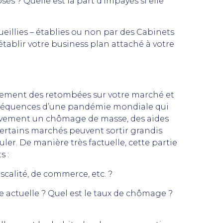
s ? Quelle est la part d’impayés si elle
ueillies – établies ou non par des Cabinets
tablir votre business plan attaché à votre
rement des retombées sur votre marché et
onséquences d’une pandémie mondiale qui
tivement un chômage de masse, des aides
Certains marchés peuvent sortir grandis
er. De manière très factuelle, cette partie
s :
iscalité, de commerce, etc. ?
 actuelle ? Quel est le taux de chômage ?