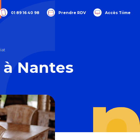
01 89 16 40 98
Prendre RDV
Accès Tiime
iat
 à Nantes