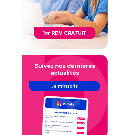
1er RDV GRATUIT
Suivez nos dernières
actualités
Je m'inscris