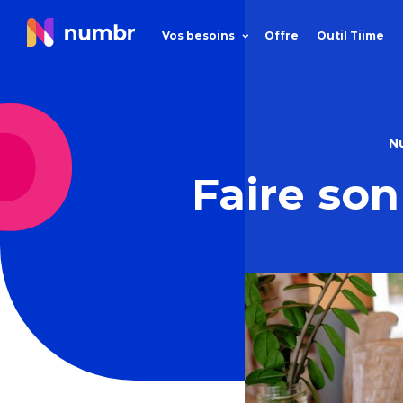
Vos besoins
Offre
Outil Tiime
N
Faire so