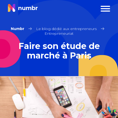
Numbr
Le blog dédié aux entrepreneurs
Entrepreneuriat
Faire son étude de
marché à Paris