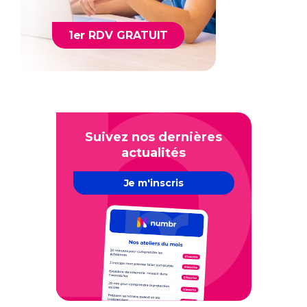
1er RDV GRATUIT
Suivez nos dernières
actualités
Je m'inscris