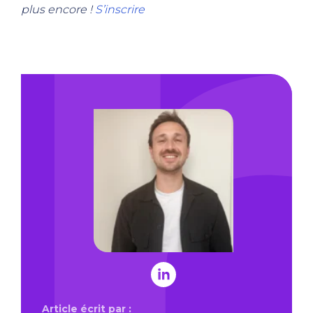
plus encore !
S’inscrire
Article écrit par :