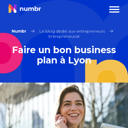
Numbr
Le blog dédié aux entrepreneurs
Entrepreneuriat
Faire un bon business
plan à Lyon