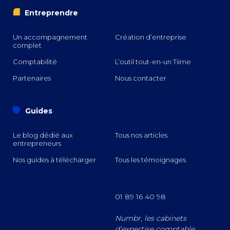
i
Entreprendre
Un accompagnement
Création d’entreprise
complet
Comptabilité
L’outil tout-en-un Tiime
Partenaires
Nous contacter
o
Guides
Le blog dédié aux
Tous nos articles
entrepreneurs
Nos guides à télécharger
Tous les témoignages
01 89 16 40 98
Numbr, les cabinets
d’expertise comptable