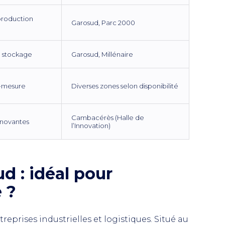
 production
Garosud, Parc 2000
, stockage
Garosud, Millénaire
r-mesure
Diverses zones selon disponibilité
Cambacérès (Halle de
nnovantes
l’Innovation)
d : idéal pour
e ?
prises industrielles et logistiques. Situé au