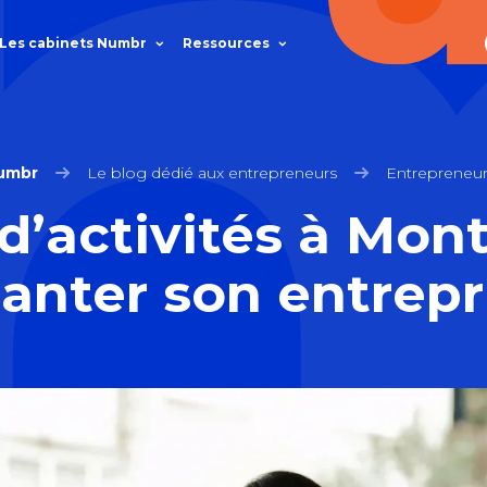
Les cabinets Numbr
Ressources
umbr
Le blog dédié aux entrepreneurs
Entrepreneur
d’activités à Montp
anter son entrepr