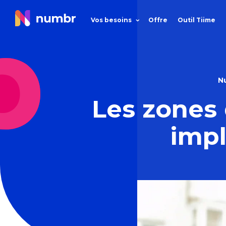
Vos besoins
Offre
Outil Tiime
N
Les zones 
impl