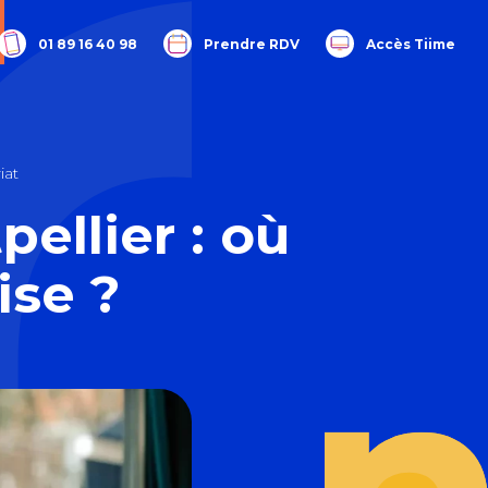
01 89 16 40 98
Prendre RDV
Accès Tiime
iat
ellier : où
ise ?