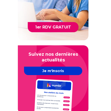
1er RDV GRATUIT
Suivez nos dernières
actualités
Je m'inscris