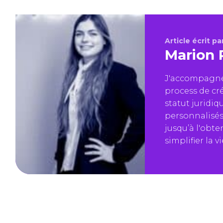
Article écrit par
Marion 
J'accompagne 
process de cré
statut juridiq
personnalisés
jusqu’à l'obte
simplifier la vi