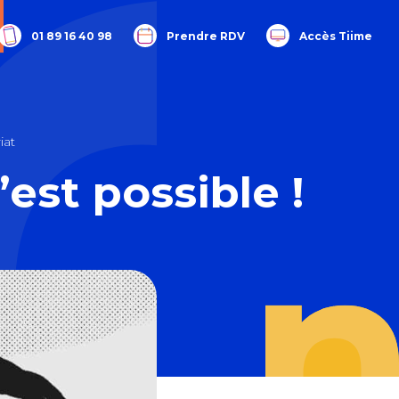
01 89 16 40 98
Prendre RDV
Accès Tiime
iat
est possible !