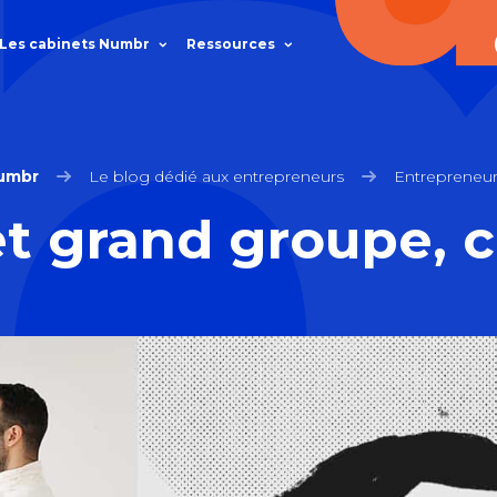
Les cabinets Numbr
Ressources
umbr
Le blog dédié aux entrepreneurs
Entrepreneur
t grand groupe, c’