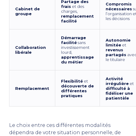
Partage des
Compromis
frais
et des
Cabinet de
nécessaires
s
charges,
groupe
l’organisation e
remplacement
les décisions
facilité
Démarrage
Autonomie
facilité
sans
limitée
et
Collaboration
investissement
revenus
libérale
lourd,
partagés
ave
apprentissage
le titulaire
du métier
Activité
Flexibilité
et
irrégulière
et
découverte de
Remplacement
difficulté à
différentes
fidéliser une
pratiques
patientèle
Le choix entre ces différentes modalités
dépendra de votre situation personnelle, de