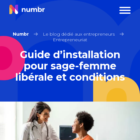
Numbr
Le blog dédié aux entrepreneurs
Entrepreneuriat
Guide d’installation
pour sage-femme
libérale et conditions