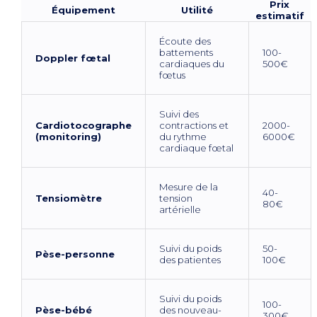
Prix
Équipement
Utilité
estimatif
Écoute des
battements
100-
Doppler fœtal
cardiaques du
500€
fœtus
Suivi des
Cardiotocographe
contractions et
2000-
(monitoring)
du rythme
6000€
cardiaque fœtal
Mesure de la
40-
Tensiomètre
tension
80€
artérielle
Suivi du poids
50-
Pèse-personne
des patientes
100€
Suivi du poids
100-
Pèse-bébé
des nouveau-
300€