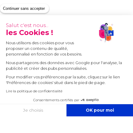
Continuer sans accepter
Salut c'est nous...
les Cookies !
Nous utilisons des cookies pour vous
proposer un contenu de qualité,
personnalisé en fonction de vos besoins.
Nous partageons des données avec Google pour l'analyse, la
publicité et créer des pubs personnalisées.
Pour modifier vos préférences par la suite, cliquez sur le lien
'Préférences de cookies' situé dans le pied de page.
Lire la politique de confidentialité
Consentements certifiés par
COOKIES
Je choisis
OK pour moi
Axeptio consent
Plateforme de Gestion du Consentement : Personnalisez vos O
Notre plateforme vous permet d'adapter et de gérer vos paramètr