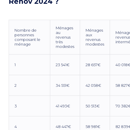
Rénov 2024 ?
Ménages
Nombre de
Ménages
au
Ménage
personnes
aux
revenus
revenu
composant le
revenus
très
intermé
ménage
modestes
modestes
1
23 541€
28 657€
40 018
2
34 551€
42 058€
58 827
3
41 493€
50 513€
70 382
4
48 447€
58 981€
82 839