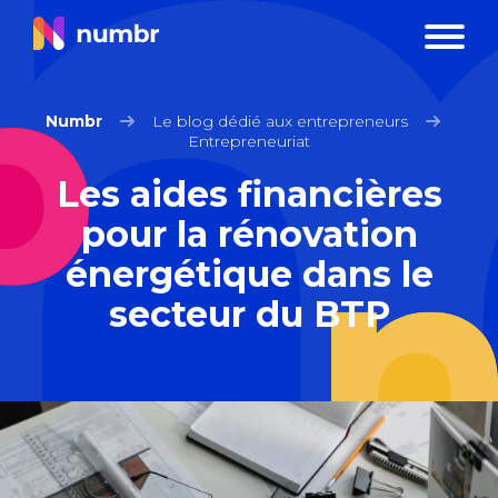
Numbr
Le blog dédié aux entrepreneurs
Entrepreneuriat
Les aides financières
pour la rénovation
énergétique dans le
secteur du BTP