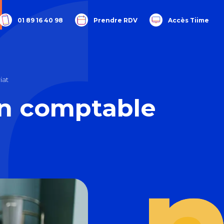
01 89 16 40 98
Prendre RDV
Accès Tiime
iat
on comptable