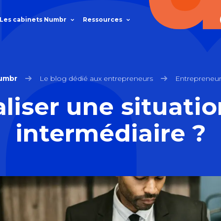
Les cabinets Numbr
Ressources
umbr
Le blog dédié aux entrepreneurs
Entrepreneur
aliser une situati
intermédiaire ?