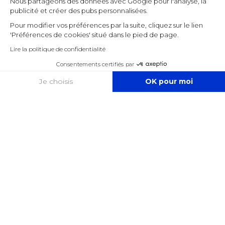
Nous partageons des données avec Google pour l'analyse, la
publicité et créer des pubs personnalisées.
Pour modifier vos préférences par la suite, cliquez sur le lien
'Préférences de cookies' situé dans le pied de page.
Lire la politique de confidentialité
Consentements certifiés par
COOKIES
Je choisis
OK pour moi
Axeptio consent
Plateforme de Gestion du Consentement : Personnalisez vos O
Notre plateforme vous permet d'adapter et de gérer vos paramètr
Expert-comptable Bordeaux
Expert-comptable Lille