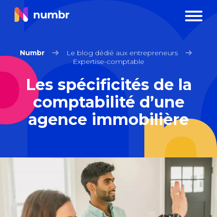
Numbr
Le blog dédié aux entrepreneurs
Expertise-comptable
Les spécificités de la
comptabilité d’une
agence immobilière