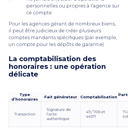
personnelles ou propres à l’agence sur
ce compte
Pour les agences gérant de nombreux biens,
il peut être judicieux de créer plusieurs
comptes mandants spécifiques (par exemple,
un compte pour les dépôts de garantie).
La comptabilisation des
honoraires : une opération
délicate
Type
Part
Fait générateur
Comptabilisation
d’honoraires
Signature de
411 / 706 et
TVA
Transaction
l’acte
44571
tot
authentique