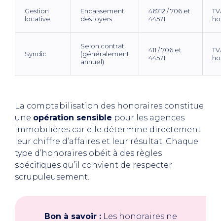
Gestion
Encaissement
46712 / 706 et
TVA
locative
des loyers
44571
ho
Selon contrat
411 / 706 et
TVA
Syndic
(généralement
44571
ho
annuel)
La comptabilisation des honoraires constitue
une
opération sensible
pour les agences
immobilières car elle détermine directement
leur chiffre d’affaires et leur résultat. Chaque
type d’honoraires obéit à des règles
spécifiques qu’il convient de respecter
scrupuleusement.
Bon à savoir :
Les honoraires ne