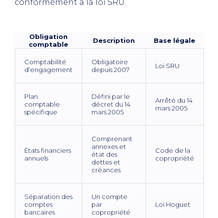
conformément à la loi SRU.
Obligation
Description
Base légale
comptable
Comptabilité
Obligatoire
Loi SRU
d’engagement
depuis 2007
Plan
Défini par le
Arrêté du 14
comptable
décret du 14
mars 2005
spécifique
mars 2005
Comprenant
annexes et
États financiers
Code de la
état des
annuels
copropriété
dettes et
créances
Séparation des
Un compte
comptes
par
Loi Hoguet
bancaires
copropriété