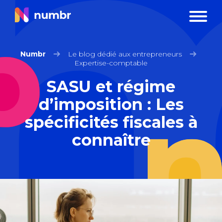
Numbr
Le blog dédié aux entrepreneurs
Expertise-comptable
SASU et régime
d’imposition : Les
spécificités fiscales à
connaître