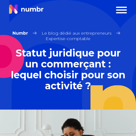
Numbr
Le blog dédié aux entrepreneurs
Expertise-comptable
Statut juridique pour
un commerçant :
lequel choisir pour son
activité ?