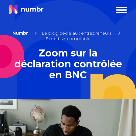
Numbr
Le blog dédié aux entrepreneurs
Expertise-comptable
Zoom sur la
déclaration contrôlée
en BNC