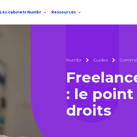
Les cabinets Numbr
Ressources
Numbr
Guides
Comment
Freelanc
: le point
droits