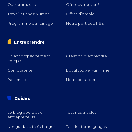
Qui sommes-nous
Où nous trouver ?
Travailler chez Numbr
Offres d’emploi
Programme parrainage
Notre politique RSE
i
Entreprendre
Un accompagnement
Création d’entreprise
complet
Comptabilité
L’outil tout-en-un Tiime
Partenaires
Nous contacter
o
Guides
Le blog dédié aux
Tous nos articles
entrepreneurs
Nos guides à télécharger
Tous les témoignages