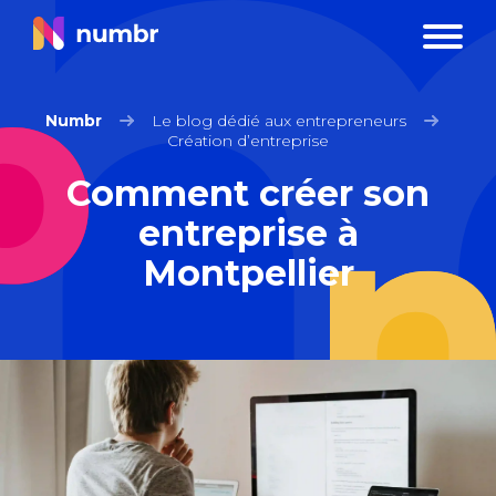
Numbr
Le blog dédié aux entrepreneurs
Création d’entreprise
Comment créer son
entreprise à
Montpellier