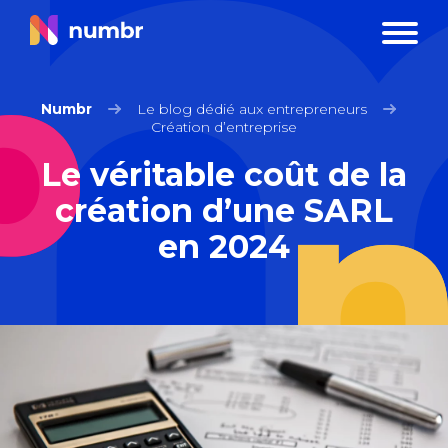
Numbr
Le blog dédié aux entrepreneurs
Création d’entreprise
Le véritable coût de la
création d’une SARL
en 2024