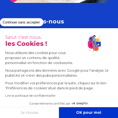
Qui sommes-nous
Continuer sans accepter
Numbr c’est d’abord une aventure
Salut c'est nous...
entrepreneuriale, une dizaine de cabinets
les Cookies !
situés partout en France. Entrés dans le
Nous utilisons des cookies pour vous
monde de l’expertise comptable il y a
proposer un contenu de qualité,
plusieurs années nous avons très vite réalisé
personnalisé en fonction de vos besoins.
qu’
il était temps de faire bouger la
Nous partageons des données avec Google pour l'analyse, la
profession
.
publicité et créer des pubs personnalisées.
Pour modifier vos préférences par la suite, cliquez sur le lien
Nous avons donc imaginé de nouvelles
'Préférences de cookies' situé dans le pied de page.
manières d’interagir avec nos clients, de
Lire la politique de confidentialité
nouvelles manières de les accompagner ainsi
que de nouveaux outils pour leur simplifier la
Consentements certifiés par
vie. Mais avant tout, nous leur proposons une
COOKIES
Je choisis
OK pour moi
offre complète pour démarrer dans la vie