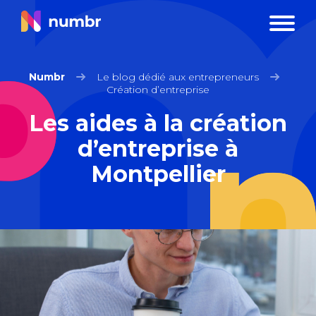
Numbr
Le blog dédié aux entrepreneurs
Création d’entreprise
Les aides à la création
d’entreprise à
Montpellier