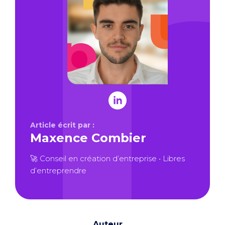
Article écrit par :
Maxence Combier
🚀 Conseil en création d’entreprise • Libres
d’entreprendre
Auteur