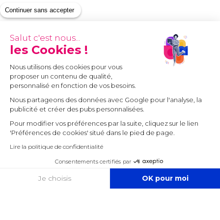
Continuer sans accepter
Salut c'est nous...
les Cookies !
Nous utilisons des cookies pour vous
proposer un contenu de qualité,
personnalisé en fonction de vos besoins.
Nous partageons des données avec Google pour l'analyse, la
publicité et créer des pubs personnalisées.
Pour modifier vos préférences par la suite, cliquez sur le lien
'Préférences de cookies' situé dans le pied de page.
Lire la politique de confidentialité
Consentements certifiés par
COOKIES
Je choisis
OK pour moi
Axeptio consent
Plateforme de Gestion du Consentement : Personnalisez vos O
Notre plateforme vous permet d'adapter et de gérer vos paramètr