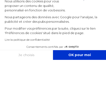
Nous utilisons des cookies pour vous
proposer un contenu de qualité,
personnalisé en fonction de vos besoins.
Nous partageons des données avec Google pour l'analyse, la
publicité et créer des pubs personnalisées.
Pour modifier vos préférences par la suite, cliquez sur le lien
'Préférences de cookies' situé dans le pied de page.
Lire la politique de confidentialité
Consentements certifiés par
COOKIES
Je choisis
OK pour moi
Axeptio consent
Plateforme de Gestion du Consentement : Personnalisez vos O
Notre plateforme vous permet d'adapter et de gérer vos paramètr