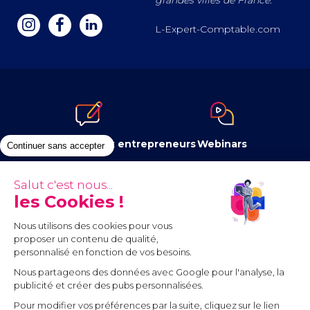
a
z
e
L-Expert-Comptable.com
Le blog dédié aux entrepreneurs
Webinars
Continuer sans accepter
Salut c'est nous...
les Cookies !
Newsletter
Contenus à télécharger
Nous utilisons des cookies pour vous
proposer un contenu de qualité,
personnalisé en fonction de vos besoins.
Nous partageons des données avec Google pour l'analyse, la
publicité et créer des pubs personnalisées.
Pour modifier vos préférences par la suite, cliquez sur le lien
Communauté