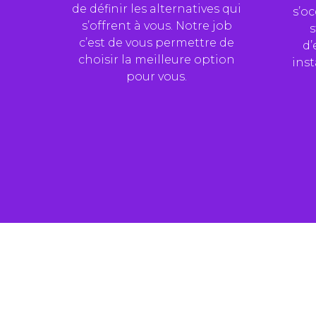
de définir les alternatives qui
s’o
s’offrent à vous. Notre job
s
c’est de vous permettre de
d’
choisir la meilleure option
inst
pour vous.