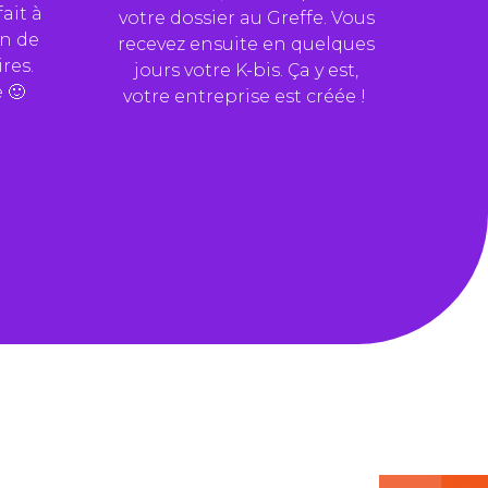
fait à
votre dossier au Greffe. Vous
un de
recevez ensuite en quelques
res.
jours votre K-bis. Ça y est,
 🙂
votre entreprise est créée !