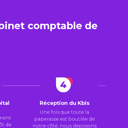
abinet comptable de
ital
Réception du Kbis
Une fois que toute la
ement
paperasse est bouclée de
ôt de
notre côté, nous déposons