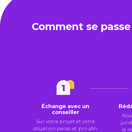
Comment se passe l
Échange avec un
Réda
conseiller
Nous
Sur votre projet et votre
juri
situation perso et pro afin
le m