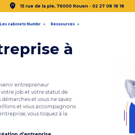
15 rue de la pie, 76000 Rouen -
02 27 08 18 18
Les cabinets Numbr
Ressources
treprise à
venir entrepreneur
votre job et votre statut de
es démarches et vous ne savez
eillons et vous accompagnons
entreprise, vous toquez à la
éation d’entreprise