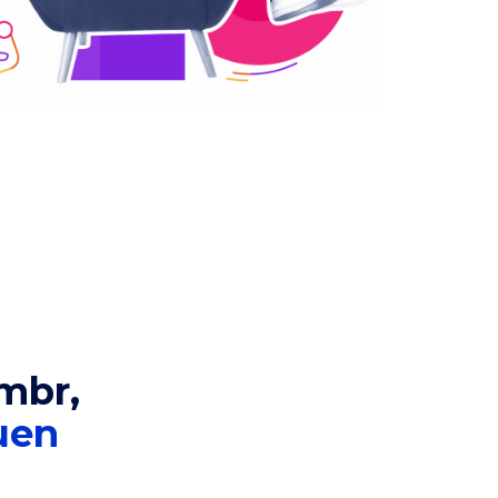
mbr,
uen