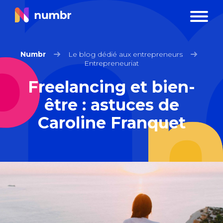
Numbr
Le blog dédié aux entrepreneurs
Entrepreneuriat
Freelancing et bien-
être : astuces de
Caroline Franquet