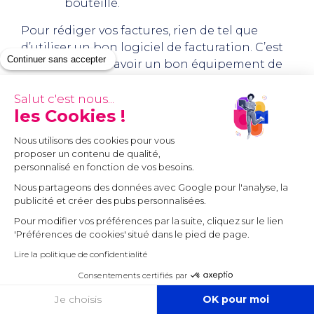
bouteille.
Pour rédiger vos factures, rien de tel que
d’utiliser un bon logiciel de facturation. C’est
Continuer sans accepter
un peu comme avoir un bon équipement de
navigation : cela rend votre voyage beaucoup
plus facile. Vous pouvez choisir celui qui vous
Salut c'est nous...
les Cookies !
convient le mieux, un peu comme choisir le
bon vent pour naviguer.
Nous utilisons des cookies pour vous
proposer un contenu de qualité,
Et si vous devez facturer à l’étranger, pensez à
personnalisé en fonction de vos besoins.
vous renseigner sur les taux de TVA en vigueur
Nous partageons des données avec Google pour l'analyse, la
dans le pays concerné. C’est comme connaître
publicité et créer des pubs personnalisées.
les courants et les vents avant de naviguer
Pour modifier vos préférences par la suite, cliquez sur le lien
vers de nouvelles terres. Cela vous aidera à
'Préférences de cookies' situé dans le pied de page.
éviter les surprises inattendues et à naviguer
Lire la politique de confidentialité
en toute sécurité.
Consentements certifiés par
Est-il obligatoire
d’
utiliser
un outil
COOKIES
Je choisis
OK pour moi
de facturation ?