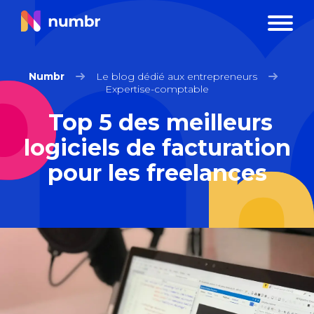
Numbr
Le blog dédié aux entrepreneurs
Expertise-comptable
Top 5 des meilleurs
logiciels de facturation
pour les freelances