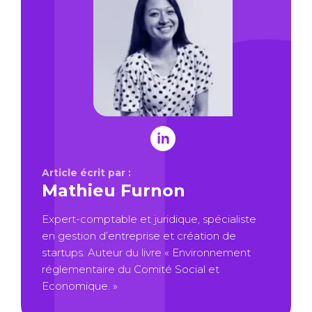
Article écrit par :
Mathieu Furnon
Expert-comptable et juridique, spécialiste
en gestion d’entreprise et création de
startups. Auteur du livre « Environnement
réglementaire du Comité Social et
Economique. »