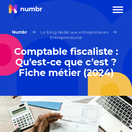
Numbr
Le blog dédié aux entrepreneurs
Entrepreneuriat
Comptable fiscaliste :
Qu’est-ce que c’est ?
Fiche métier (2024)