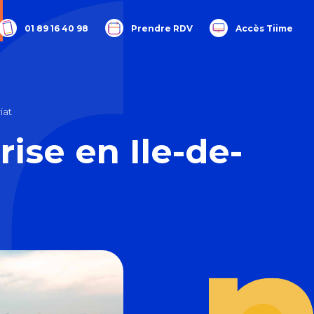
01 89 16 40 98
Prendre RDV
Accès Tiime
iat
ise en Ile-de-