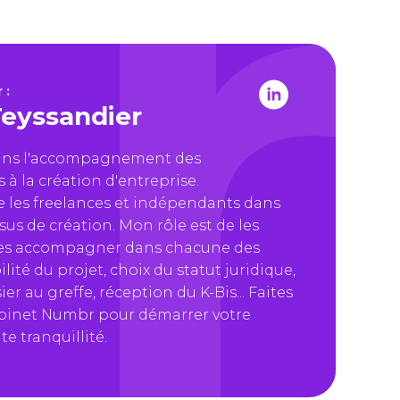
 :
eyssandier
dans l'accompagnement des
à la création d'entreprise.
les freelances et indépendants dans
sus de création. Mon rôle est de les
 les accompagner dans chacune des
ilité du projet, choix du statut juridique,
er au greffe, réception du K-Bis... Faites
abinet Numbr pour démarrer votre
te tranquillité.