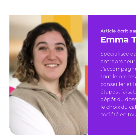
Article écrit par
Emma T
Spécialisée 
entrepreneurs 
J'accompagne 
tout le proces
conseiller et
étapes : faisab
dépôt du dossi
le choix du c
société en tou