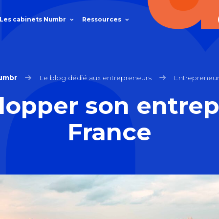
Les cabinets Numbr
Ressources
umbr
Le blog dédié aux entrepreneurs
Entrepreneur
lopper son entrepr
France