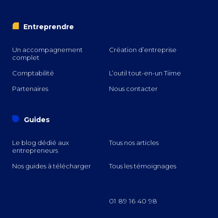
i
Entreprendre
Un accompagnement
Création d’entreprise
complet
Comptabilité
L’outil tout-en-un Tiime
Partenaires
Nous contacter
o
Guides
Le blog dédié aux
Tous nos articles
entrepreneurs
Nos guides à télécharger
Tous les témoignages
01 89 16 40 98