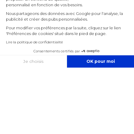
personnalisé en fonction de vos besoins.
Nous partageons des données avec Google pour l'analyse, la
publicité et créer des pubs personnalisées.
Pour modifier vos préférences par la suite, cliquez sur le lien
'Préférences de cookies' situé dans le pied de page.
Lire la politique de confidentialité
Consentements certifiés par
COOKIES
Je choisis
OK pour moi
Axeptio consent
Plateforme de Gestion du Consentement : Personnalisez vos O
Notre plateforme vous permet d'adapter et de gérer vos paramètr